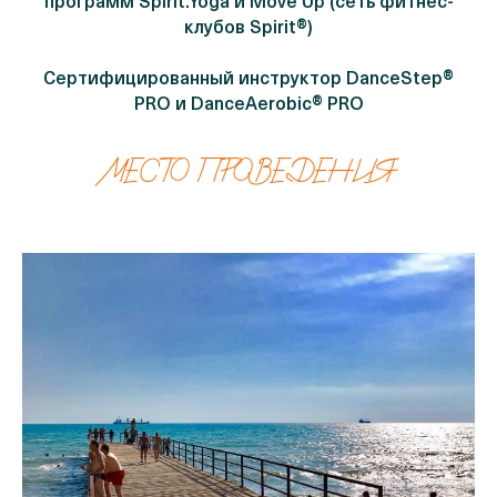
программ Spirit.Yoga и Move Up (сеть фитнес-
клубов Spirit®)
Сертифицированный инструктор DanceStep®
PRO и DanceAerobic® PRO
МЕСТО ПРОВЕДЕНИЯ