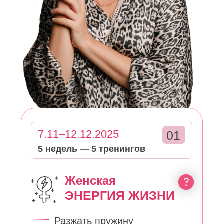
7.11–12.12.2025
01
5 недель — 5 тренингов
Женская
ЭНЕРГИЯ ЖИЗНИ
Разжать пружину
Расслабить свою суть
Понять законы мироздания
+
9.01–20.02.2026
02
6 недель — 6 тренингов
КОУЧ-ГРУППА
Жизнь мечты