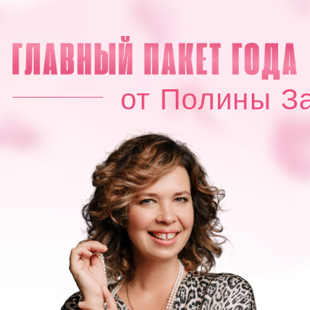
от Полины Завьялово